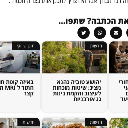
 זה דבר מבורך אבל היה צריך לתכנן אותו בצורה חכמה".
ת הכתבה? שתפו...
חדשות
תוכן שיווקי
ורי
יהושע טוביה כהנא
באיזה קופת חו
י
מציג: שיטות מוכחות
התור 
לעיצוב והקמת גינות
קצר
עד
גג אורבניות
חדשות
חדשות