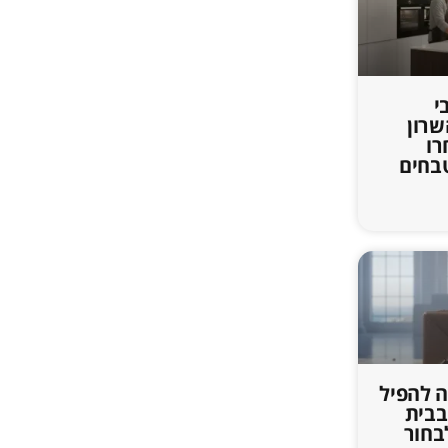
י
שרון
רו
טבחים
 להפיל
בבית
בחור