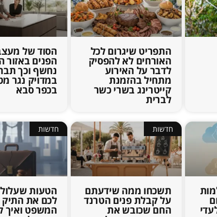
התפריט שיגרום לכל
הסוד של מעצב
האורחים לא להפסיק
הפנים באזור ה
לדבר על האירוע
נחשף וכך תבח
מתחיל בהזמנת
במדויק נגר מ
קייטרינג בשרי כשר
בכפר סבא
לברית
חדשות
חדשות
ות
תשכחו ממה שידעתם
הטעות שעלולה
ם
על קבלת פנים הטרנד
לכם את התיק 
עדי
החם שכובש את
המשפט ואיך ל