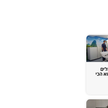
לים
ל MRI הוא הכי