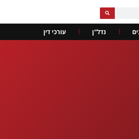
ם
נדל"ן
עורכי דין