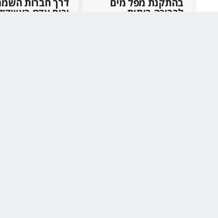
בהתקנת מפל מים
דרך חברות השמה
לבריכה ביתית
וכוח אדם באשדוד
חדשות
הדגם המדויק ששבר
את שוק הרהיטים
ולמה כולם מזמינים
עכשיו ספריית קודש
סקיצה 44