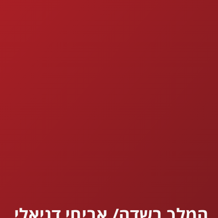
המלך בשדה/ אביחי דניאלי