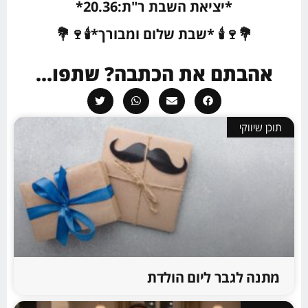
*יציאת השבת ר"ת:20.36*
💐🍷🕯 *שבת שלום ומבורך*🕯🍷💐
אהבתם את הכתבה? שתפו...
תוכן שיווקי
מתנה לגבר ליום הולדת