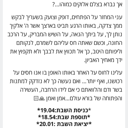
אך נברא בצלם אלוקים כמוהו…?
עני המחזר על הפתחים, דופק וצועק בשעריך לבקש
ממך צדקה, באותו הרגע תביט בארצך אשר ה' אלקיך
נותן לך, על ביתך הנאה, על השיש המבריק, על הרכב
החונה, וכשם שאתה חס עליהם לשמרם, לנקותם
וליפותם היטב, כך אל תכווץ את לבבך ולא תקפוץ את
ידך מאחיך האביון.
עלינו לחוס על האחר באותו האופן בו אנו חסים על
רכושנו, ואף יותר… ואם נעשה כך לא נזדקק למתנות
בשר ודם והלוואתם כי אם לידו הרחבה, העשירה
והפתוחה של בורא עולם…אמן ואמן 🙏🏻
*
כניסת השבת:19.04*
*תוספת שבת:18.54*
*יציאת השבת :20.01*