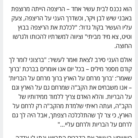
הוא נכנס לבית עשיר אחד – הריצפה הייתה מרוצפת
באבני שיש לבן ויקר, וכשדרך העני על הריצפה, צעק
עליו העשיר בקול גדול: "לכלכת את הריצפה בבוץ
וטיט, צא מיד מביתי" וציווה למשרתיו להכותו ולגרשו
החוצה.
אולם העני סירב לצאת ואמר לעשיר: "ברצוני לומר לך
קודם מספר מילים – בכל יום אנו אומרים בברכת 'ברוך
שאמר': 'ברוך מרחם על הארץ ברוך מרחם על הבריות'
– אנו משבחים את הקב"ה שמרחם גם על הארץ וגם
על הבריות. והלא האדם צריך ללמוד ממידותיו של
הקב"ה, ועתה ראיתי שלמדת מהקב"ה רק לרחם על
הארץ, כי צר לך שהתלכלכה רצפתך, אבל היה לך גם
לרחם על הבריות ולרחם עליי…"
כששמע העשיר את הדברים התבייש ונתן לו צדקה