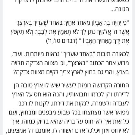
הגונה…
"כִּי יִהְיֶה בְךָ אֶבְיוֹן מֵאַחַד אַחֶיךָ בְּאַחַד שְׁעָרֶיךָ בְּאַרְצְךָ
אֲשֶׁר ה' אֱלֹקיךָ נֹתֵן לָךְ לֹא תְאַמֵּץ אֶת לְבָבְךָ וְלֹא תִקְפֹּץ
אֶת יָדְךָ מֵאָחִיךָ הָאֶבְיוֹן" (דברים טו', ז')
לכאורה תיבות "באחד שעריך" נראות מיותרות. ועוד,
מדוע אמר הכתוב "בארצך", וכי מצווה הצדקה תלויה
בארץ, והרי גם בחוץ לארץ צריך לקיים מצוות צדקה?
התורה הקדושה רומזת לעשיר שיש לו ארץ טובה הן
לדירתו והן לכרמו ותבואותיו, והנה הוא חס על הארץ
לעבדה ולשמרה, לנקות את דירתו, לקנות לו רכב
מפואר אשר מצחצחו בכל שבוע מבפנים ומבחוץ, ועם
כל זאת איך לא יחוס על בריה שהיא בדיוק כמוהו, איך
לא יחוס ויזון ויכלכל אדם השווה לו, אומנם דל אמצעים,