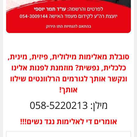
סובלת מאלימות מילולית, פיזית, מינית,
כלכלית, נפשית? מוזמנת לפנות אלינו
ונקשר אותך לגורמים הרלוונטים שילוו
אותך!
מילן: 058-5220213
אומרים די לאלימות נגד נשים!!!