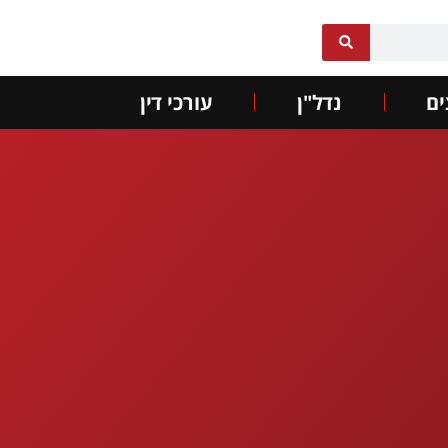
ם
נדל"ן
עורכי דין