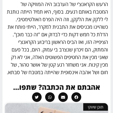
הרעש הקראנצ'י של הערבוב היה המוזיקה של
המטבח באותם רגעים. בסוף, היא תמיד הייתה נותנת
לי ללקק את הלקקן, וזה היה הפרס האולטימטיבי.
כשהיינו מכניסים את התבנית למקרר, הייתי פותח את
הדלת כל חמש דקות כדי לבדוק אם "זה כבר מוכן".
הציפייה הזו, ואז הביס הראשון בריבוע הקראנצ'י
והמתוק, הם זיכרון שנצרב בי עמוק. היום, בכל פעם
שאני מכין את החטיפים הפשוטים האלה, אני לא רק
מכין קינוח. אני משחזר רגע קטן של אושר טהור, של
חום ושל אהבה אינסופית שהייתה במטבח של סבתא.
אהבתם את הכתבה? שתפו...
תוכן שיווקי