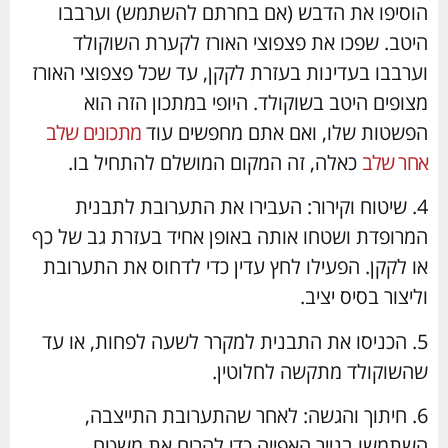
הוסיפו את הדבש (אם בחרתם להשתמש) וערבבו
היטב. שפכו את פצפוצי האורז לקערת השוקולד
וערבבו בעדינות בעזרת לקקן, עד שכל פצפוצי האורז
מצופים היטב בשוקולד. היופי במתכון הזה הוא
הפשטות שלו, ואם אתם מחפשים עוד
מתכונים שלב
אחר שלב
כאלה, זה המקום המושלם להתחיל בו.
4. שיטוח וקירור: העבירו את התערובת לתבנית
המרופדת ושטחו אותה באופן אחיד בעזרת גב של כף
או לקקן. הפעילו לחץ עדין כדי לדחוס את התערובת
וליצור בסיס יציב.
5. הכניסו את התבנית למקרר לשעה לפחות, או עד
שהשוקולד מתקשה לחלוטין.
6. חיתוך והגשה: לאחר שהתערובת התייצבה,
השתמשו בנייר האפייה כדי להרים את משטח