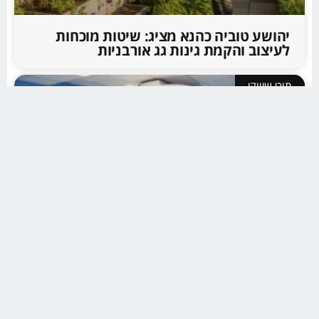
יהושע טוביה כהנא מציג: שיטות מוכחות
לעיצוב והקמת גינות גג אורבניות
תוכן שיווקי
באיזה קופת חולים התור ל MRI הוא הכי קצר
תוכן שיווקי